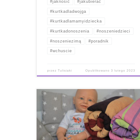
#jaknosić
#jakubierać
#kurtkadladwojga
#kurtkadlamamyidziecka
#kurtkadonoszenia
#noszeniedzieci
#noszeniezimą
#poradnik
#wchuscie
przez
Tulisiaki
Opublikowano
3 lutego 2023
Zalety chustonoszenia można mnożyć w
nieskończoność. Nie trzeba być doradcą
noszenia w chuście, by zdawać sobie z tego
sprawę. Bliskość cieszy i dobroczynnie wpływa
na wszystkich, bez względu na wiek, ale na
małego człowieka szczególnie. W pracy