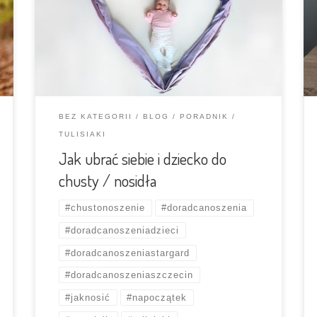
skorzystania z chusty czy nosidła. Uwielbiam
to poczucie wolności – mogę iść wszędzie,
mam wolne ręce, las czy schody nie stanowią
dla mnie przeszkód. Mogę wyprowadzić psa
na smyczy a przy okazji wynieść […]
BEZ KATEGORII
BLOG
PORADNIK
TULISIAKI
Jak ubrać siebie i dziecko do
chusty / nosidła
#chustonoszenie
#doradcanoszenia
#doradcanoszeniadzieci
#doradcanoszeniastargard
#doradcanoszeniaszczecin
#jaknosić
#napoczątek