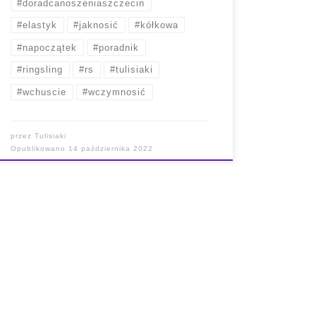
#doradcanoszeniaszczecin
#elastyk
#jaknosić
#kółkowa
#napoczątek
#poradnik
#ringsling
#rs
#tulisiaki
#wchuscie
#wczymnosić
przez
Tulisiaki
Opublikowano
14 października 2022