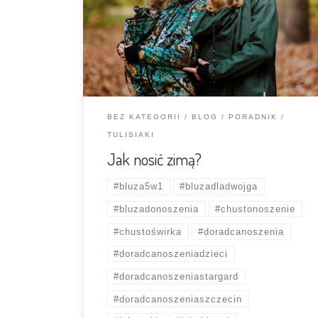
obawie, że wymaga to strasznie dużo
kombinacji albo pieniędzy. W rzeczywistości
wcale nie jest to takie trudne, a opcji jest
mnóstwo – od takich, które faktycznie
wymagają […]
BEZ KATEGORII
BLOG
PORADNIK
TULISIAKI
Jak nosić zimą?
#bluza5w1
#bluzadladwojga
#bluzadonoszenia
#chustonoszenie
#chustoświrka
#doradcanoszenia
#doradcanoszeniadzieci
#doradcanoszeniastargard
#doradcanoszeniaszczecin