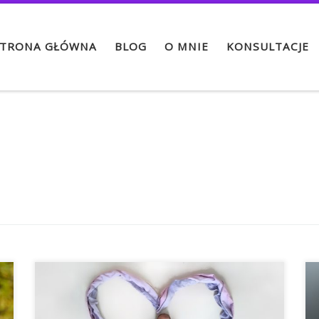
TRONA GŁÓWNA
BLOG
O MNIE
KONSULTACJE
Dla nikogo nie będzie chyba zaskoczeniem,
jeśli napiszę, że nie wyobrażam sobie
spacerów z dzieckiem bez możliwości