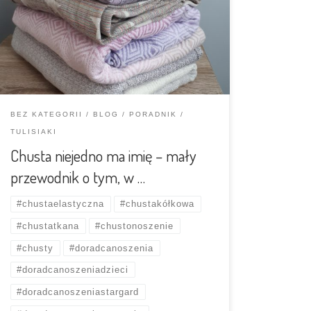
wygodną, fizjologiczną pozycję. Jednak nawet
w przypadku chust mamy do wyboru kilka
opcji, a każda z nich ma swoje plusy i minusy,
które warto poznać, żeby móc zdecydować,
którą z nich wybrać, […]
BEZ KATEGORII
BLOG
PORADNIK
TULISIAKI
Chusta niejedno ma imię – mały
przewodnik o tym, w …
#chustaelastyczna
#chustakółkowa
#chustatkana
#chustonoszenie
#chusty
#doradcanoszenia
#doradcanoszeniadzieci
#doradcanoszeniastargard