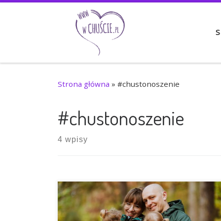
Przejdź do treści
S
Strona główna
»
#chustonoszenie
#chustonoszenie
4 wpisy
Kiedy na dworze zimno – nie ma słodszego
termoforka, niż mały chuścioch! A jednak wielu
rodziców rezygnuje w tym czasie z noszenia w