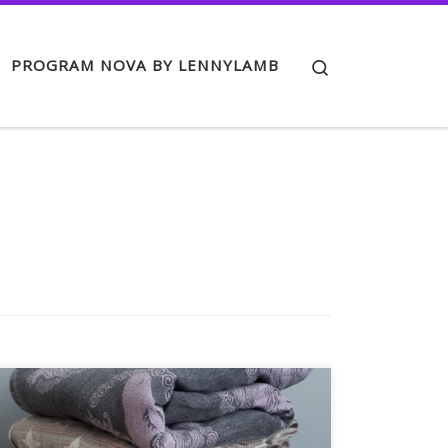
Search
PROGRAM NOVA BY LENNYLAMB
Chusta jest uniwersalnym narzędziem, w
którym możemy bezpiecznie i zdrowo nosić
dzieci już od pierwszych dni życia, zapewniając