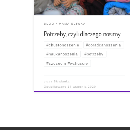
doradczej spotykam wielu młodych rodziców.
Każdy z nich jest inny, ma swoj bagaż […]
BLOG
MAMA ŚLIWKA
Potrzeby, czyli dlaczego nosimy
#chustonoszenie
#doradcanoszenia
#naukanoszenia
#potrzeby
#szczecin #wchuscie
przez
Słowianka
Opublikowano
17 września 2020