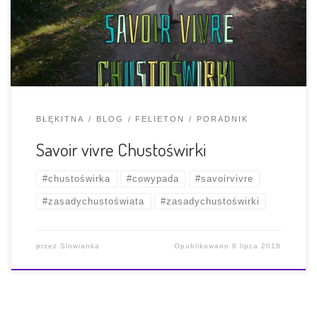
nosem. Dlaczego? Bo to nie ładnie! No właśnie a co jest
ładnie w chustoświecie? Zacznijmy od początku, czyli
chcemy nosić […]
BŁĘKITNA
BLOG
FELIETON
PORADNIK
Savoir vivre Chustoświrki
#chustoświrka
#cowypada
#savoirvivre
#zasadychustoświata
#zasadychustoświrki
przez
Słowianka
Opublikowano
8 lipca 2018