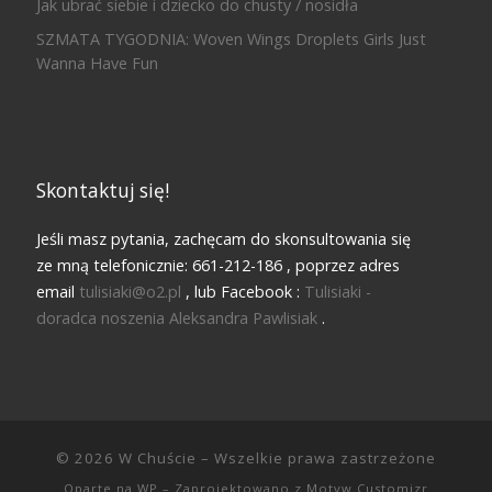
Jak ubrać siebie i dziecko do chusty / nosidła
SZMATA TYGODNIA: Woven Wings Droplets Girls Just
Wanna Have Fun
Skontaktuj się!
Jeśli masz pytania, zachęcam do skonsultowania się
ze mną telefonicznie: 661-212-186 , poprzez adres
email
tulisiaki@o2.pl
, lub Facebook :
Tulisiaki -
doradca noszenia Aleksandra Pawlisiak
.
© 2026
W Chuście
– Wszelkie prawa zastrzeżone
Oparte na
WP
– Zaprojektowano z
Motyw Customizr