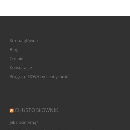
Strona główna
Blog
O mnie
Konsultacje
Program NOVA by LennyLamb
CHUSTO SŁOWNIK
Jak nosić zimą?