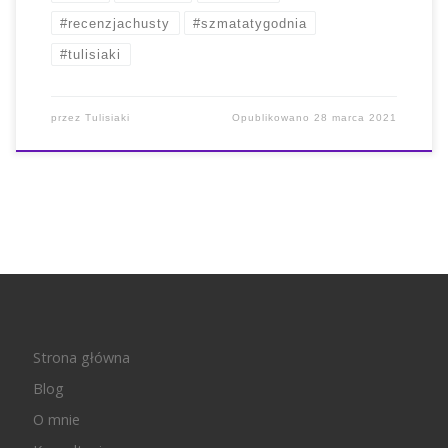
#recenzjachusty
#szmatatygodnia
#tulisiaki
przez
Tulisiaki
Opublikowano
28 marca 2021
Strona główna
Blog
O mnie