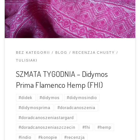
zdecydowanie mniej) i mięciutka. Cudownie plastyczna,
dociąga się jak masełko i otula jak bandaż.
Noworodkowy ideał, ale dzięki […]
BEZ KATEGORII
BLOG
RECENZJA CHUSTY
TULISIAKI
SZMATA TYGODNIA – Didymos
Prima Flamenco Hemp (FHI)
#didek
#didymos
#didymosindio
#didymosprima
#doradcanoszenia
#doradcanoszeniastargard
#doradcanoszeniaszczecin
#fhi
#hemp
#indio
#konopie
#recenzja