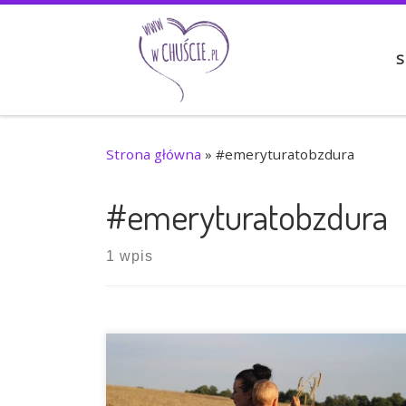
Przejdź do treści
S
Strona główna
»
#emeryturatobzdura
#emeryturatobzdura
1 wpis
Hm…Temat trudny, rozległy i tak
indywidualny, że aż mam wątpliwości czy się
za niego zabierać… Chustoemerytura. Pojęcie