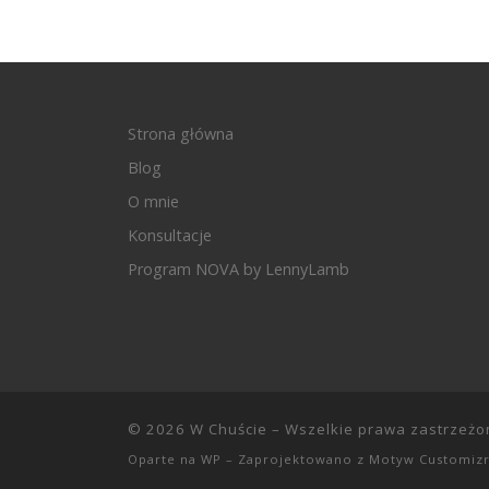
Strona główna
Blog
O mnie
Konsultacje
Program NOVA by LennyLamb
© 2026
W Chuście
– Wszelkie prawa zastrzeżo
Oparte na
WP
– Zaprojektowano z
Motyw Customiz