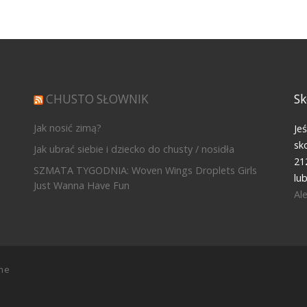
CHUSTO SŁOWNIK
Sk
Jak nosić zimą?
Je
sk
Jak ubrać siebie i dziecko do chusty / nosidła
21
SZMATA TYGODNIA: Woven Wings Droplets Girls
lu
Just Wanna Have Fun
Al
ne
r