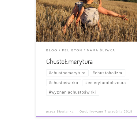
pojawiające się najczęściej w okolicy
pierwszych urodzin dziecka, łączących się z
jego nowo nabytą zdolnością poruszania się
na dwóch nogach. Dzieć woli używać nóżek i
eksplorować teren po swojemu na spacerze,
niż siedzieć […]
BLOG
FELIETON
MAMA ŚLIWKA
ChustoEmerytura
#chustoemerytura
#chustoholizm
#chustoświrka
#emeryturatobzdura
#wyznaniachustoświrki
przez
Słowianka
Opublikowano
7 września 2018