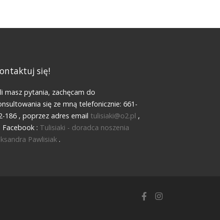
ontaktuj się!
śli masz pytania, zachęcam do
onsultowania się ze mną telefonicznie: 661-
2-186 , poprzez adres email
tulisiaki@o2.pl
,
b Facebook :
Tulisiaki - doradca noszenia
eksandra Pawlisiak
.