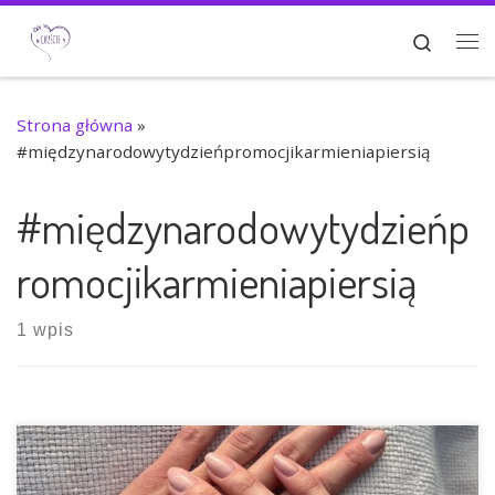
Przejdź do treści
Search
Me
Strona główna
»
#międzynarodowytydzieńpromocjikarmieniapiersią
#międzynarodowytydzieńp
romocjikarmieniapiersią
1 wpis
Pierwszy tydzień sierpnia na całym świecie jest