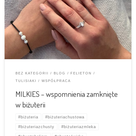
nieodłącznie związany z karmieniem piersią. To właśnie
wtedy obchodzimy Międzynarodowy Tydzień Promocji
Karmienia Piersią, a media, nie tylko społecznościowe
zalewa fala zdjęć karmiących mam, postów i artykułów
na temat mleka kobiecego, korzyści płynących z
karmienia piersią. Temat zatacza coraz szersze kręgi i
sprawia, […]
BEZ KATEGORII
BLOG
FELIETON
TULISIAKI
WSPÓŁPRACA
MILKIES – wspomnienia zamknięte
w biżuterii
#biżuteria
#biżuteriachustowa
#biżuteriazchusty
#biżuteriazmleka