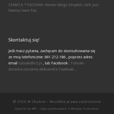
SZMATA TYGODNIA: Woven Wings Droplets Girls Just
Wanna Have Fun
Skontaktuj się!
Jeśli masz pytania, zachęcam do skonsultowania się
ze mną telefonicznie: 661-212-186 , poprzez adres
email
tulisiaki@o2.pl
, lub Facebook :
Tulisiaki -
doradca noszenia Aleksandra Pawlisiak
.
© 2026
W Chuście
– Wszelkie prawa zastrzeżone
Oparte na
WP
– Zaprojektowano z
Motyw Customizr