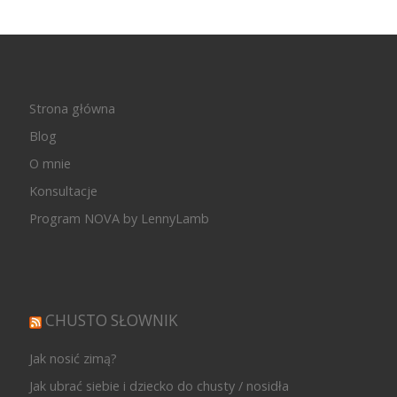
Strona główna
Blog
O mnie
Konsultacje
Program NOVA by LennyLamb
CHUSTO SŁOWNIK
Jak nosić zimą?
Jak ubrać siebie i dziecko do chusty / nosidła