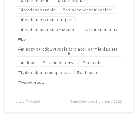
#chustoholizm
#chustoświrka
#doradcanoszenia
#doradcanoszeniadzieci
#doradcanoszeniastargard
#doradcanoszeniaszczecin
#karmieniepiersią
#kp
#międzynarodowytydzieńpromocjikarmieniapiers
ią
#milkies
#okołochustowo
#tulisiaki
#tydzieńkarmieniapiersią
#wchuscie
#współpraca
przez
Tulisiaki
Opublikowano
2 sierpnia 2022