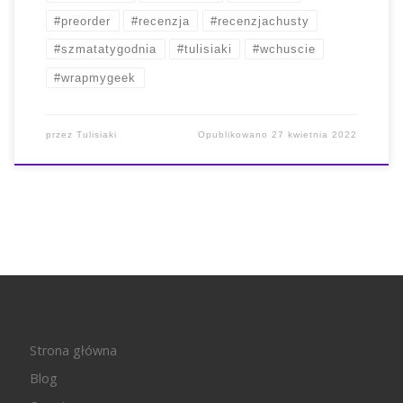
#preorder
#recenzja
#recenzjachusty
#szmatatygodnia
#tulisiaki
#wchuscie
#wrapmygeek
przez
Tulisiaki
Opublikowano
27 kwietnia 2022
Strona główna
Blog