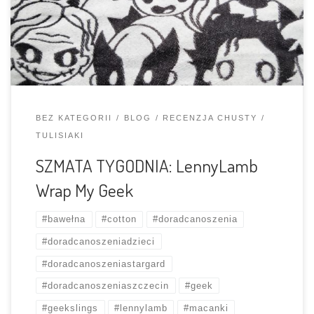
co dzień doceniam uniwersalność i łatwość pielęgnacji
chust bawełnianych, a bawełna od LL to klasyka gatunku.
Jeśli chodzi o tę […]
BEZ KATEGORII
BLOG
RECENZJA CHUSTY
TULISIAKI
SZMATA TYGODNIA: LennyLamb
Wrap My Geek
#bawełna
#cotton
#doradcanoszenia
#doradcanoszeniadzieci
#doradcanoszeniastargard
#doradcanoszeniaszczecin
#geek
#geekslings
#lennylamb
#macanki