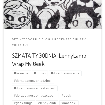
co dzień doceniam uniwersalność i łatwość pielęgnacji
chust bawełnianych, a bawełna od LL to klasyka gatunku.
Jeśli chodzi o tę […]
BEZ KATEGORII
BLOG
RECENZJA CHUSTY
TULISIAKI
SZMATA TYGODNIA: LennyLamb
Wrap My Geek
#bawełna
#cotton
#doradcanoszenia
#doradcanoszeniadzieci
#doradcanoszeniastargard
#doradcanoszeniaszczecin
#geek
#geekslings
#lennylamb
#macanki