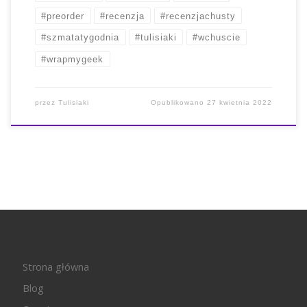
#preorder
#recenzja
#recenzjachusty
#szmatatygodnia
#tulisiaki
#wchuscie
#wrapmygeek
przez
Tulisiaki
Opublikowano
27 kwietnia 2022
Strona główna
Blog