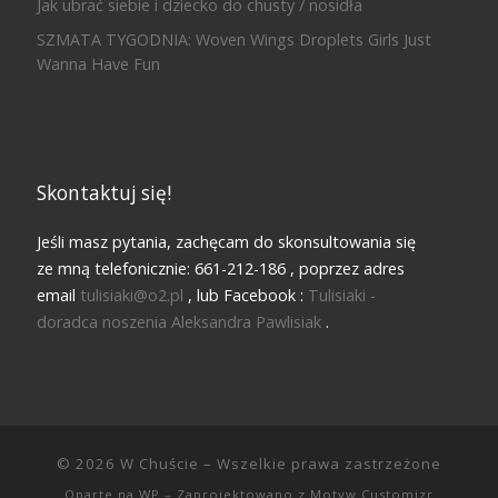
Jak ubrać siebie i dziecko do chusty / nosidła
SZMATA TYGODNIA: Woven Wings Droplets Girls Just
Wanna Have Fun
Skontaktuj się!
Jeśli masz pytania, zachęcam do skonsultowania się
ze mną telefonicznie: 661-212-186 , poprzez adres
email
tulisiaki@o2.pl
, lub Facebook :
Tulisiaki -
doradca noszenia Aleksandra Pawlisiak
.
© 2026
W Chuście
– Wszelkie prawa zastrzeżone
Oparte na
WP
– Zaprojektowano z
Motyw Customizr