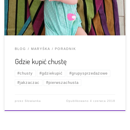
zawsze istnieje opcja pożyczenia od niej chusty. A jeśli
chcemy mieć taką swoją, na własność ? Po pierwsze
można kupić […]
BLOG
MARYŚKA
PORADNIK
Gdzie kupić chustę
#chusty
#gdziekupić
#grupysprzedażowe
#jakzaczac
#pierwszachusta
przez
Słowianka
Opublikowano
4 czerwca 2018