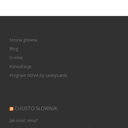
Strona główna
Blog
O mnie
Konsultacje
Program NOVA by LennyLamb
CHUSTO SŁOWNIK
Jak nosić zimą?