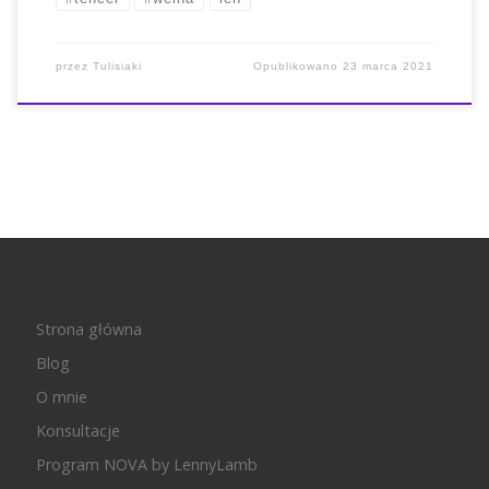
przez
Tulisiaki
Opublikowano
23 marca 2021
Strona główna
Blog
O mnie
Konsultacje
Program NOVA by LennyLamb