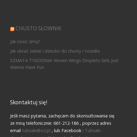
CHUSTO SŁOWNIK
Jak nosić zimą?
Jak ubrać siebie i dziecko do chusty / nosidła
SZMATA TYGODNIA: Woven Wings Droplets Girls Just
Wanna Have Fun
Skontaktuj się!
Jeśli masz pytania, zachęcam do skonsultowania się
ze mną telefonicznie: 661-212-186 , poprzez adres
email
tulisiaki@o2.pl
, lub Facebook :
Tulisiaki -