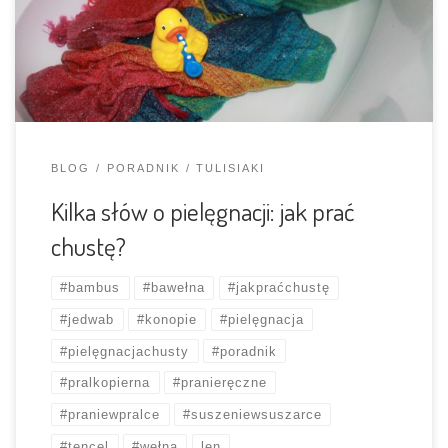
powodzeniem służyć kolejnym chuściochom przez długie
lata, aby jednak tak było potrzebuje odpowiedniej
pielęgnacji. […]
BLOG
PORADNIK
TULISIAKI
Kilka słów o pielęgnacji: jak prać
chustę?
#bambus
#bawełna
#jakpraćchustę
#jedwab
#konopie
#pielęgnacja
#pielęgnacjachusty
#poradnik
#pralkopierna
#pranieręczne
#praniewpralce
#suszeniewsuszarce
#tencel
#wełna
len