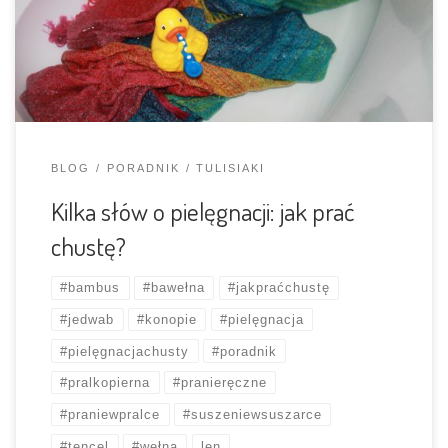
powodzeniem służyć kolejnym chuściochom przez długie
lata, aby jednak tak było potrzebuje odpowiedniej
pielęgnacji. […]
BLOG
PORADNIK
TULISIAKI
Kilka słów o pielęgnacji: jak prać
chustę?
#bambus
#bawełna
#jakpraćchustę
#jedwab
#konopie
#pielęgnacja
#pielęgnacjachusty
#poradnik
#pralkopierna
#pranieręczne
#praniewpralce
#suszeniewsuszarce
#tencel
#wełna
len