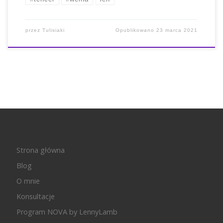
przez
Tulisiaki
Opublikowano
23 marca 2021
Strona główna
Blog
O mnie
Konsultacje
Program NOVA by LennyLamb