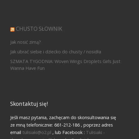
CHUSTO SŁOWNIK
Jak nosić zimą?
Jak ubrać siebie i dziecko do chusty / nosidła
SZMATA TYGODNIA: Woven Wings Droplets Girls Just
Wanna Have Fun
Skontaktuj się!
Jeśli masz pytania, zachęcam do skonsultowania się
ze mną telefonicznie: 661-212-186 , poprzez adres
email
tulisiaki@o2.pl
, lub Facebook :
Tulisiaki -