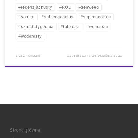
#recenzjachusty
#ROD
#seaweed
#solnce
#solncegenesis
#supimacotton
#szmatatygodnia
#tulisiaki
#wchuscie
#wodorosty
przez
Tulisiaki
Opublikowano
26 września 2021
Strona główna