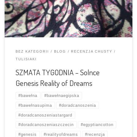
nazwa jest w 100% trafiona – chusta, jak sen na jawie,
gdzie, marzenia stały się rzeczywistością! 🙂 To była
miłość od pierwszego wejrzenia – totalnie […]
BEZ KATEGORII
BLOG
RECENZJA CHUSTY
TULISIAKI
SZMATA TYGODNIA – Solnce
Genesis Reality of Dreams
#bawełna
#bawełnaegipska
#bawełnasupima
#doradcanoszenia
#doradcanoszeniastargard
#doradcanoszeniaszczecin
#egyptiancotton
#genesis
#realityofdreams
#recenzja