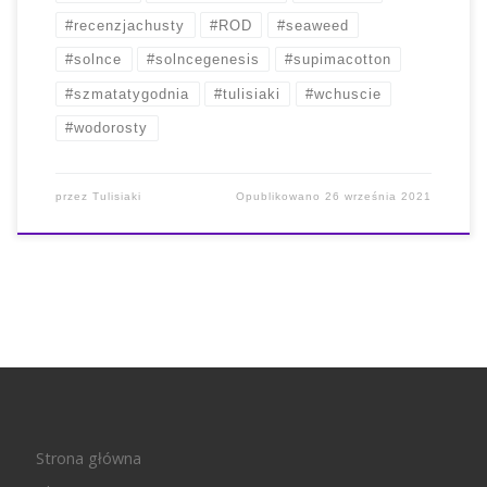
#recenzjachusty
#ROD
#seaweed
#solnce
#solncegenesis
#supimacotton
#szmatatygodnia
#tulisiaki
#wchuscie
#wodorosty
przez
Tulisiaki
Opublikowano
26 września 2021
Strona główna