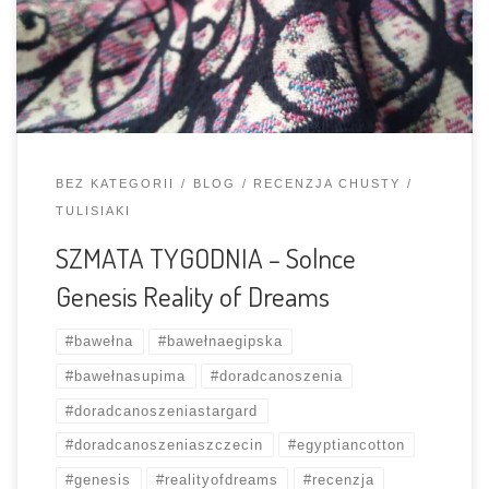
nazwa jest w 100% trafiona – chusta, jak sen na jawie,
gdzie, marzenia stały się rzeczywistością! 🙂 To była
miłość od pierwszego wejrzenia – totalnie […]
BEZ KATEGORII
BLOG
RECENZJA CHUSTY
TULISIAKI
SZMATA TYGODNIA – Solnce
Genesis Reality of Dreams
#bawełna
#bawełnaegipska
#bawełnasupima
#doradcanoszenia
#doradcanoszeniastargard
#doradcanoszeniaszczecin
#egyptiancotton
#genesis
#realityofdreams
#recenzja