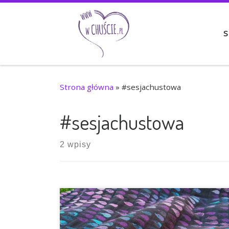
Przejdź do treści
S
Strona główna
»
#sesjachustowa
#sesjachustowa
2 wpisy
Woven Wings Droplets Girls Just Wanna Have
Fun 100% Egyptian cotton 390 gsm (pocket
weave) Kultowe kropelki, na punkcie których