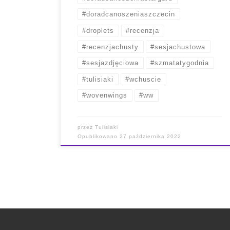
#doradcanoszeniaszczecin
#droplets
#recenzja
#recenzjachusty
#sesjachustowa
#sesjazdjęciowa
#szmatatygodnia
#tulisiaki
#wchuscie
#wovenwings
#ww
przez
Tulisiaki
Opublikowano
27 października 2022