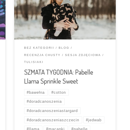
Wypust preorderowy. W tym samym czasie
(wrzesień 2019), w równoległym preorderze
została wypuszczona także druga siostra z tej
samej osnowy – Llama Burgundy Ferns. Jaka
jest Sprinkle […]
BEZ KATEGORII
BLOG
RECENZJA CHUSTY
SESJA ZDJĘCIOWA
TULISIAKI
SZMATA TYGODNIA: Pabelle
Llama Sprinkle Sweet
#bawełna
#cotton
#doradcanoszenia
#doradcanoszeniastargard
#doradcanoszeniaszczecin
#jedwab
#llama
#macanki
#pabelle