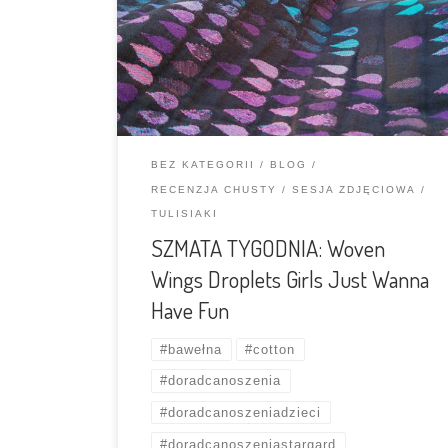
szaleją chustoświrki. Czemu? Szczerze mówiąc
po zmacaniu tej jednej… nie wiem. Fakt, wzór i
kolorystyka są bardzo wdzięczne i pięknie sie
prezentują, ale poza tym to najzwyklejszy w
świecie bawełniaczek. […]
BEZ KATEGORII
BLOG
RECENZJA CHUSTY
SESJA ZDJĘCIOWA
TULISIAKI
SZMATA TYGODNIA: Woven
Wings Droplets Girls Just Wanna
Have Fun
#bawełna
#cotton
#doradcanoszenia
#doradcanoszeniadzieci
#doradcanoszeniastargard