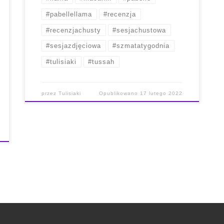
#pabellellama
#recenzja
#recenzjachusty
#sesjachustowa
#sesjazdjęciowa
#szmatatygodnia
#tulisiaki
#tussah
przez
Tulisiaki
Opublikowano
17 lutego 2022