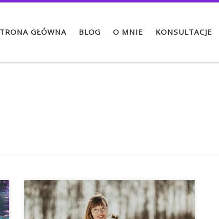
TRONA GŁÓWNA
BLOG
O MNIE
KONSULTACJE
Pabelle Llama Sprinkle Sweet 75% cotton ,
17% viscose 8% tussah silk ~320 gsm Kolejna z
licznego już stada lam od Pabelle Slings.