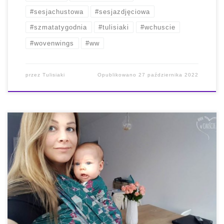
#sesjachustowa
#sesjazdjęciowa
#szmatatygodnia
#tulisiaki
#wchuscie
#wovenwings
#ww
przez
Tulisiaki
Opublikowano
27 października 2022
Ostatnio miałam przyjemność testować zieloną i
kwiecistą piękność. Jeśli też chciałabyś macać różne
chusty, zupełnie za darmo, wystarczy śledzić wpisy na
fanpagu CHUSTY BEZ SPINY – Chat & Fun. Pod postem
z zapisami do danej chusty zgłaszamy chęć udziału
wpisując miejscowość oraz wklejając swój feedback
(założony na jednej z chustowych grup do […]