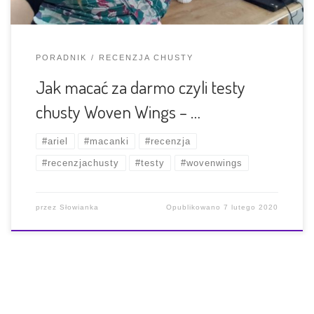
PORADNIK
RECENZJA CHUSTY
Jak macać za darmo czyli testy
chusty Woven Wings – …
#ariel
#macanki
#recenzja
#recenzjachusty
#testy
#wovenwings
przez
Słowianka
Opublikowano
7 lutego 2020