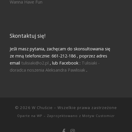
Wanna Have Fun
Skontaktuj się!
Jeśli masz pytania, zachęcam do skonsultowania się
ze mną telefonicznie: 661-212-186 , poprzez adres
email
tulisiaki@o2.pl
, lub Facebook :
Tulisiaki -
doradca noszenia Aleksandra Pawlisiak
.
© 2026
W Chuście
– Wszelkie prawa zastrzeżone
Oparte na
WP
– Zaprojektowano z
Motyw Customizr