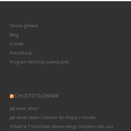
Strona główna
Blog
O mnie
Konsultacje
Program NOVA by LennyLamb
CHUSTO SŁOWNIK
Jak nosić zimą?
Jak ubrać siebie i dziecko do chusty / nosidła
SZMATA TYGODNIA: Woven Wings Droplets Girls Just