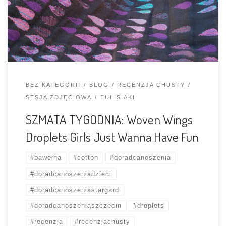
Fakt, wzór i kolorystyka są bardzo wdzięczne i pięknie sie
prezentują, ale poza tym to najzwyklejszy w świecie
bawełniaczek. […]
BEZ KATEGORII
BLOG
RECENZJA CHUSTY
SESJA ZDJĘCIOWA
TULISIAKI
SZMATA TYGODNIA: Woven Wings
Droplets Girls Just Wanna Have Fun
#bawełna
#cotton
#doradcanoszenia
#doradcanoszeniadzieci
#doradcanoszeniastargard
#doradcanoszeniaszczecin
#droplets
#recenzja
#recenzjachusty