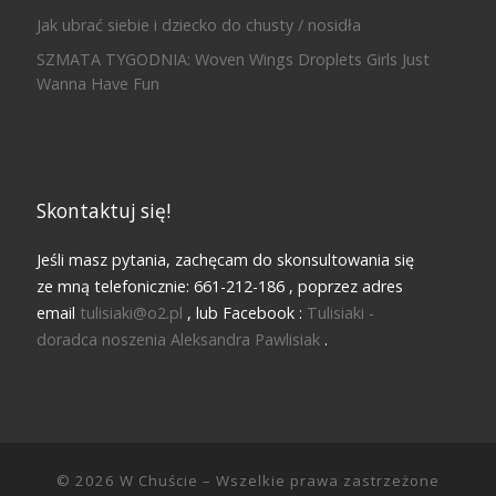
Jak ubrać siebie i dziecko do chusty / nosidła
SZMATA TYGODNIA: Woven Wings Droplets Girls Just
Wanna Have Fun
Skontaktuj się!
Jeśli masz pytania, zachęcam do skonsultowania się
ze mną telefonicznie: 661-212-186 , poprzez adres
email
tulisiaki@o2.pl
, lub Facebook :
Tulisiaki -
doradca noszenia Aleksandra Pawlisiak
.
© 2026
W Chuście
– Wszelkie prawa zastrzeżone