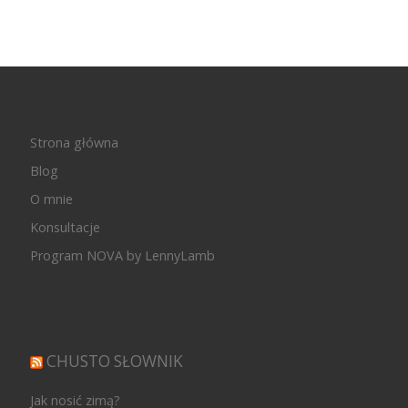
Strona główna
Blog
O mnie
Konsultacje
Program NOVA by LennyLamb
CHUSTO SŁOWNIK
Jak nosić zimą?