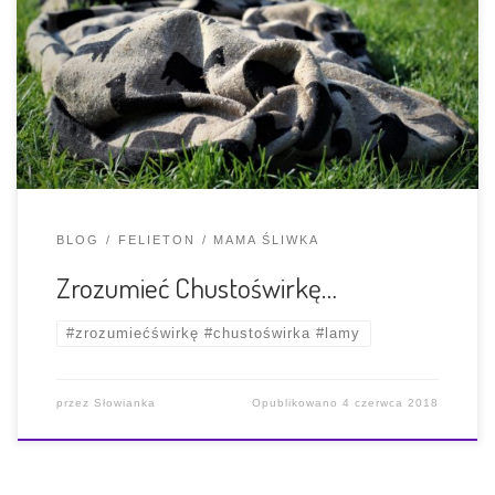
podstawowym różnicowaniu, na te, dla których motanie
to tylko sposób przemieszczania się z dzieckiem i wolne
ręce w wyjątkowych, sporadycznych sytuacjach; te,
którym pierwszy Pasiak wystarcza na cały okres
chustonoszenia i […]
BLOG
FELIETON
MAMA ŚLIWKA
Zrozumieć Chustoświrkę…
#zrozumiećświrkę #chustoświrka #lamy
przez
Słowianka
Opublikowano
4 czerwca 2018