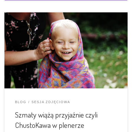
Chusty łączą ! Gdyby nie lokalna grupa Chustomam, mój
urlop macierzyński byłby nudny jak flaki z olejem. Mam
wielkie szczęście, że poznałam tak wyjątkowe Świrki.
Nasze spotkania to zawsze okazja do pomacania i
obftotografowania prawdziwych tkanych perełek.
Zawsze jest kupa śmiechu, są plotki i ploteczki. Chusty
plączą się pod nogami, […]
BLOG
SESJA ZDJĘCIOWA
Szmaty wiążą przyjaźnie czyli
ChustoKawa w plenerze