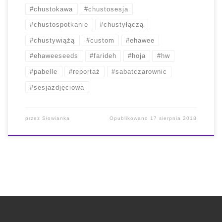
#chustokawa
#chustosesja
#chustospotkanie
#chustyłączą
#chustywiążą
#custom
#ehawee
#ehaweeseeds
#farideh
#hoja
#hw
#pabelle
#reportaż
#sabatczarownic
#sesjazdjęciowa
przez
Słowianka
Opublikowano
17 sierpnia 2018