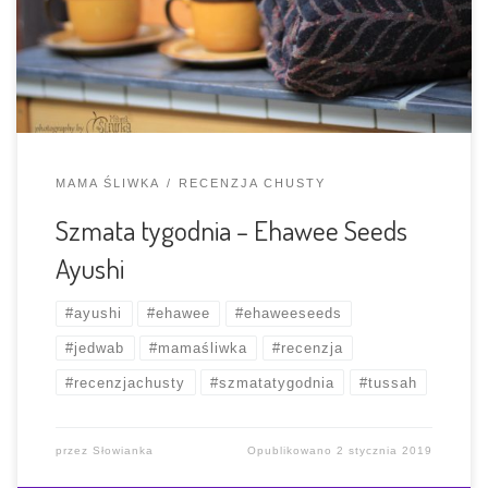
toddlerze. Mimo, że patrzenie na nią sprawiało mi
ewidentną przyjemność, nie byłam w stanie przeskoczyć
tego, […]
MAMA ŚLIWKA
RECENZJA CHUSTY
Szmata tygodnia – Ehawee Seeds
Ayushi
#ayushi
#ehawee
#ehaweeseeds
#jedwab
#mamaśliwka
#recenzja
#recenzjachusty
#szmatatygodnia
#tussah
przez
Słowianka
Opublikowano
2 stycznia 2019