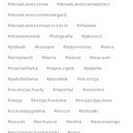
#doradcanoszenia
#doradcanoszeniadzieci
#doradcanoszeniastargard
#doradcanoszeniaszczecin
#ehawee
#ehaweeseeds
#fotografia
#jaknosić
#jedwab
#konopie
#ladymonroe
#lama
#lennylamb
#llama
#luluna
#macanki
#mamaśliwka
#napoczątek
#pabelle
#pabellellama
#poradnik
#recenzja
#recenzjachusty
#reportaż
#sensimo
#sesja
#sesjachustowa
#sesjazdjęciowa
#szmatatygodnia
#tencel
#tulisiaki
#tussah
#wchuscie
#wełna
#wovenwings
#wyznaniachustoświrki
#yaro