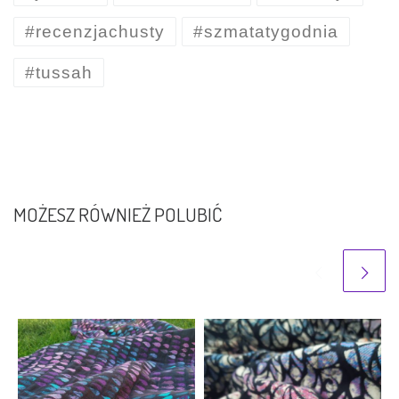
#recenzjachusty
#szmatatygodnia
#tussah
MOŻESZ RÓWNIEŻ POLUBIĆ