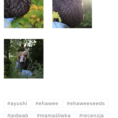
#ayushi
#ehawee
#ehaweeseeds
#jedwab
#mamaśliwka
#recenzja