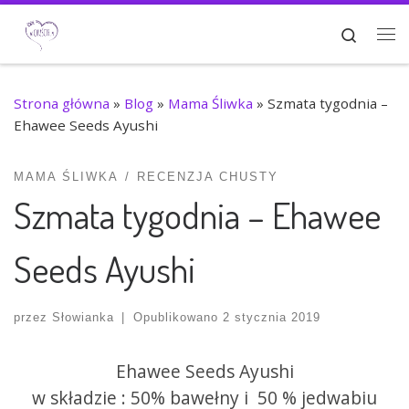
Przejdź do treści
Search
Me
Strona główna
»
Blog
»
Mama Śliwka
»
Szmata tygodnia –
Ehawee Seeds Ayushi
MAMA ŚLIWKA
RECENZJA CHUSTY
Szmata tygodnia – Ehawee
Seeds Ayushi
przez
Słowianka
|
Opublikowano
2 stycznia 2019
Ehawee Seeds
Ayushi
w składzie : 50% bawełny i 50 % jedwabiu