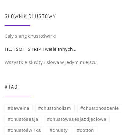
SŁOWNIK CHUSTOWY
Cały slang chustoświrki
HE, FSOT, STRIP i wiele innych…
Wszystkie skróty i słowa w jedym miejscu!
#TAGI
#bawełna
#chustoholizm
#chustonoszenie
#chustosesja
#chustowasesjazdjęciowa
#chustoświrka
#chusty
#cotton