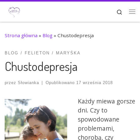
Przejdź do treści
Search
Me
Strona główna
»
Blog
»
Chustodepresja
BLOG
FELIETON
MARYŚKA
Chustodepresja
przez
Słowianka
|
Opublikowano
17 września 2018
Każdy miewa gorsze
dni. Czy to
spowodowane
problemami,
chorobą, czy