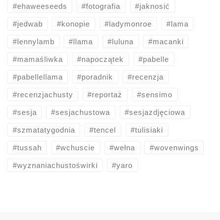
#ehaweeseeds
#fotografia
#jaknosić
#jedwab
#konopie
#ladymonroe
#lama
#lennylamb
#llama
#luluna
#macanki
#mamaśliwka
#napoczątek
#pabelle
#pabellellama
#poradnik
#recenzja
#recenzjachusty
#reportaż
#sensimo
#sesja
#sesjachustowa
#sesjazdjęciowa
#szmatatygodnia
#tencel
#tulisiaki
#tussah
#wchuscie
#wełna
#wovenwings
#wyznaniachustoświrki
#yaro