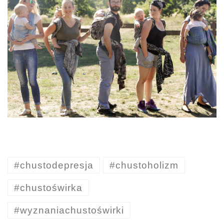
#chustodepresja
#chustoholizm
#chustoświrka
#wyznaniachustoświrki