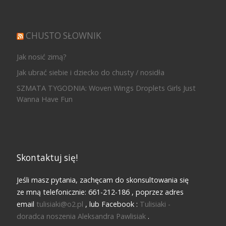
CHUSTO SŁOWNIK
Jak nosić zimą?
Jak ubrać siebie i dziecko do chusty / nosidła
SZMATA TYGODNIA: Woven Wings Droplets Girls Just
Wanna Have Fun
Skontaktuj się!
Jeśli masz pytania, zachęcam do skonsultowania się
ze mną telefonicznie: 661-212-186 , poprzez adres
email
tulisiaki@o2.pl
, lub Facebook :
Tulisiaki -
doradca noszenia Aleksandra Pawlisiak
.