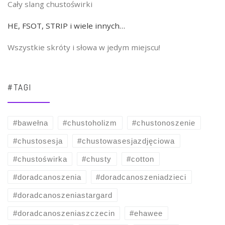
Cały slang chustoświrki
HE, FSOT, STRIP i wiele innych…
Wszystkie skróty i słowa w jedym miejscu!
#TAGI
#bawełna
#chustoholizm
#chustonoszenie
#chustosesja
#chustowasesjazdjęciowa
#chustoświrka
#chusty
#cotton
#doradcanoszenia
#doradcanoszeniadzieci
#doradcanoszeniastargard
#doradcanoszeniaszczecin
#ehawee