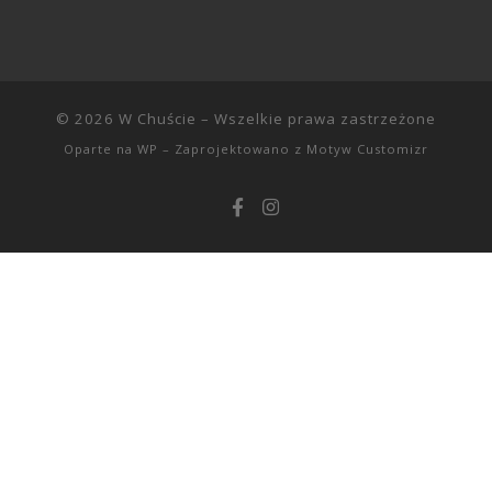
© 2026
W Chuście
– Wszelkie prawa zastrzeżone
Oparte na
WP
– Zaprojektowano z
Motyw Customizr