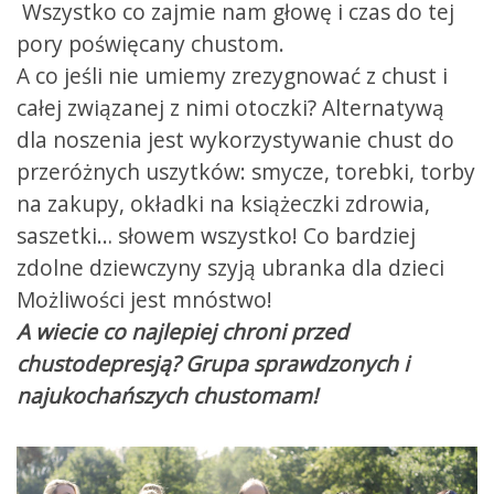
Wszystko co zajmie nam głowę i czas do tej
pory poświęcany chustom.
A co jeśli nie umiemy zrezygnować z chust i
całej związanej z nimi otoczki? Alternatywą
dla noszenia jest wykorzystywanie chust do
przeróżnych uszytków: smycze, torebki, torby
na zakupy, okładki na książeczki zdrowia,
saszetki… słowem wszystko! Co bardziej
zdolne dziewczyny szyją ubranka dla dzieci
Możliwości jest mnóstwo!
A wiecie co najlepiej chroni przed
chustodepresją? Grupa sprawdzonych i
najukochańszych chustomam!